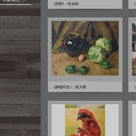
《田野》/ 忻东旺
《
《静物写生》/ 何大桥
《